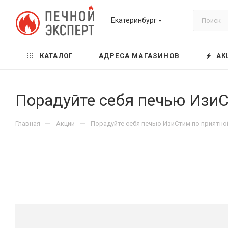
Екатеринбург
КАТАЛОГ
АДРЕСА МАГАЗИНОВ
АК
Порадуйте себя печью ИзиС
—
—
Главная
Акции
Порадуйте себя печью ИзиСтим по приятной