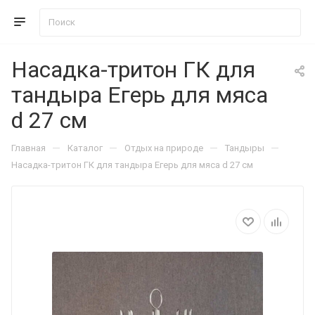
Насадка-тритон ГК для
тандыра Егерь для мяса
d 27 см
—
—
—
—
Главная
Каталог
Отдых на природе
Тандыры
Насадка-тритон ГК для тандыра Егерь для мяса d 27 см