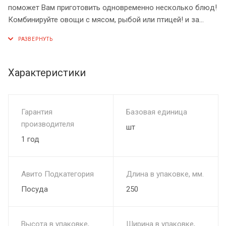
поможет Вам приготовить одновременно несколько блюд!
Комбинируйте овощи с мясом, рыбой или птицей! и за
несколько минут на Вашем столе появится вкуснейшие
запеченые блюда!
высота 31см
Характеристики
расстояние между ярусами 10,5см
диаметр 29см
Гарантия
Базовая единица
производителя
шт
Источник:
https://knr24.ru/shop/tandyr-accessories/etajerka-
1 год
3v
Авито Подкатегория
Длина в упаковке, мм.
Посуда
250
Высота в упаковке,
Ширина в упаковке,