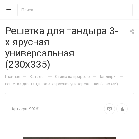
Решетка для тандыра 3-
х ярусная
универсальная
(230х335)
—
—
—
—
Главная
Каталог
Отдых на природе
Тандыры
Решетка для тандыра 3-х ярусная универсальная (230х335)
Артикул:
99261