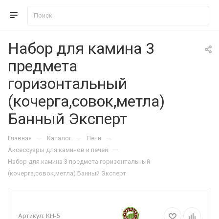
Набор для камина 3
предмета
горизонтальный
(кочерга,совок,метла)
Банный Эксперт
—
—
—
Главная
Каталог
Печи
—
Аксессуары для каминов и печей
Набор для камина 3 предмета горизонтальный
(кочерга,совок,метла) Банный Эксперт
Артикул:
КН-5