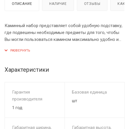
ОПИСАНИЕ
НАЛИЧИЕ
ОТЗЫВЫ
КАК 
Каминный набор представляет собой удобную подставку,
где подвешены необходимые предметы для того, чтобы
Вы могли пользоваться камином максимально удобно и
безопасно. Он очень прочен и долговечен, так как
изготовлен из латуни и, в то же время, имеет эстетичный
внешний вид.
Характеристики
Гарантия
Базовая единица
производителя
шт
1 год
Габаритная ширина,
Габаритная высота,