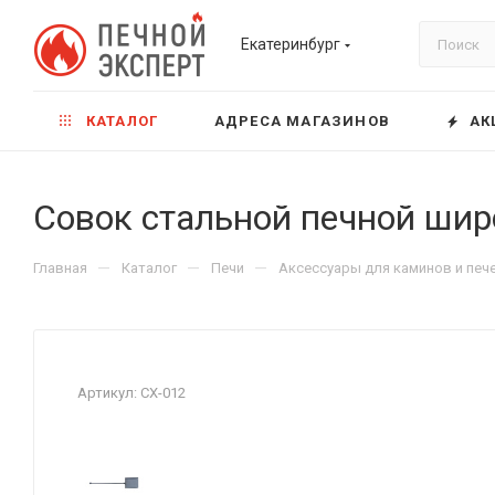
Екатеринбург
КАТАЛОГ
АДРЕСА МАГАЗИНОВ
АК
Совок стальной печной шир
—
—
—
Главная
Каталог
Печи
Аксессуары для каминов и печ
Артикул:
СХ-012